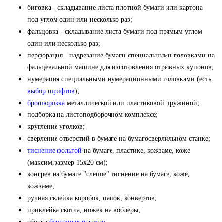
биговка - складывание листа плотной бумаги или картона
под углом один или несколько раз;
фальцовка - складывание листа бумаги под прямым углом
один или несколько раз;
перфорация - надрезание бумаги специальными головками на
фальцевальной машине для изготовления отрывных купонов;
нумерация специальными нумерационными головками (есть
выбор шрифтов
);
брошюровка
металлической или пластиковой пружиной;
подборка на листоподборочном комплексе;
кругление уголков;
сверление отверстий в бумаге на бумагосверлильном станке;
тиснение фольгой
на бумаге, пластике, кожзаме, коже
(максим.размер 15х20 см);
конгрев на бумаге "слепое" тиснение на бумаге, коже,
кожзаме;
ручная склейка коробок, папок, конвертов;
приклейка скотча, ножек на воблеры;
сборка
бумажных пакетов
;