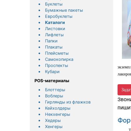
Буклеты
Бумажные пакеты
Евробуклеты
Каталоги
Листовки
Лифлеты
Папки
Плакаты
Плейсметы
Самокопирка
Проспекты
экземп
Кубари
лакиро
POS-материалы
Блоттеры
Зада
Воблеры
Звон
Гирлянды из флажков
пиши
Кейхолдеры
Некхенгеры
Фор
Хедеры
Хенгеры
Традиц