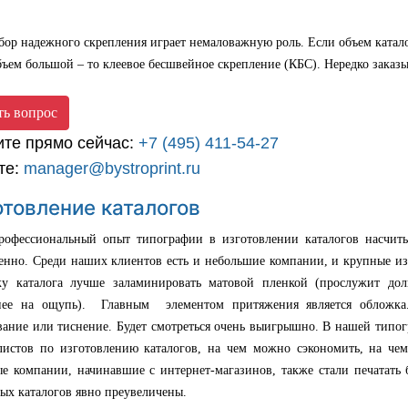
 надежного скрепления играет немаловажную роль. Если объем каталога
бъем большой – то клеевое бесшвейное скрепление (КБС). Нередко зака
ть вопрос
ите прямо сейчас:
+7 (495) 411-54-27
те:
manager@bystroprint.ru
отовление каталогов
ссиональный опыт типографии в изготовлении каталогов насчитыв
венно. Среди наших клиентов есть и небольшие компании, и крупные из
у каталога лучше заламинировать матовой пленкой (прослужит доль
нее на ощупь). Главным элементом притяжения является обложка.
вание или тиснение. Будет смотреться очень выигрышно. В нашей типо
листов по изготовлению каталогов, на чем можно сэкономить, на чем
ые компании, начинавшие с интернет-магазинов, также стали печатать 
ых каталогов явно преувеличены.