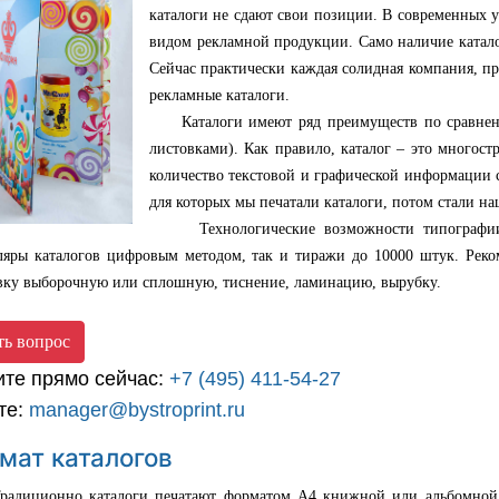
каталоги не сдают свои позиции. В современных 
видом рекламной продукции. Само наличие катало
Сейчас практически каждая солидная компания, пр
рекламные каталоги.
Каталоги имеют ряд преимуществ по сравнени
листовками). Как правило, каталог – это многос
количество текстовой и графической информации 
для которых мы печатали каталоги, потом стали 
Технологические возможности типографии д
ляры каталогов цифровым методом, так и тиражи до 10000 штук. Рек
вку выборочную или сплошную, тиснение, ламинацию, вырубку.
ть вопрос
ите прямо сейчас:
+7 (495) 411-54-27
те:
manager@bystroprint.ru
мат каталогов
ионно каталоги печатают форматом А4 книжной или альбомной ори