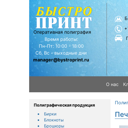
Б
+
Оперативная полиграфия
Время работы:
Пн-Пт: 10:00 - 18:00
Сб, Вс - выходные дни
manager@bystroprint.ru
О нас
К
Поли
Полиграфическая продукция
Печ
Бирки
Блокноты
Брошюры