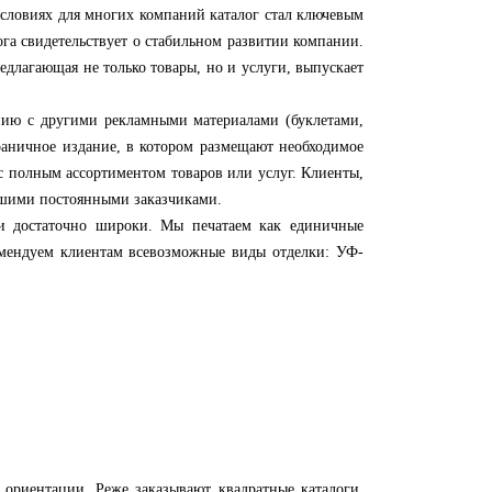
условиях для многих компаний каталог стал ключевым
га свидетельствует о стабильном развитии компании.
едлагающая не только товары, но и услуги, выпускает
ю с другими рекламными материалами (буклетами,
траничное издание, в котором размещают необходимое
с полным ассортиментом товаров или услуг. Клиенты,
нашими постоянными заказчиками.
остаточно широки. Мы печатаем как единичные
омендуем клиентам всевозможные виды отделки: УФ-
ентации. Реже заказывают квадратные каталоги.