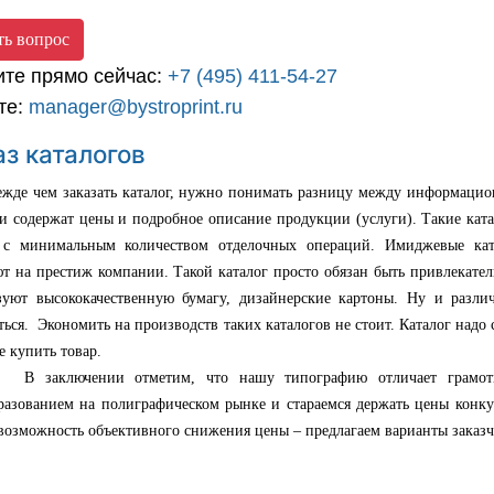
ть вопрос
ите прямо сейчас:
+7 (495) 411-54-27
те:
manager@bystroprint.ru
аз каталогов
 чем заказать каталог, нужно понимать разницу между информаци
ги содержат цены и подробное описание продукции (услуги). Такие ката
 с минимальным количеством отделочных операций. Имиджевые ката
ют на престиж компании. Такой каталог просто обязан быть привлекате
зуют высококачественную бумагу, дизайнерские картоны. Ну и различ
ться. Экономить на производств таких каталогов не стоит. Каталог надо
 купить товар.
лючении отметим, что нашу типографию отличает грамотная 
разованием на полиграфическом рынке и стараемся держать цены конк
возможность объективного снижения цены – предлагаем варианты заказч