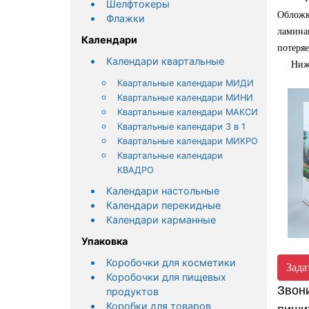
Шелфтокеры
Обложк
Флажки
ламина
Календари
потеря
Календари квартальные
Ниже,
Квартальные календари МИДИ
Квартальные календари МИНИ
Квартальные календари МАКСИ
Квартальные календари 3 в 1
Квартальные календари МИКРО
Квартальные календари
КВАДРО
Календари настольные
Календари перекидные
Календари карманные
Упаковка
Коробочки для косметики
Зада
Коробочки для пищевых
Звон
продуктов
Коробки для товаров