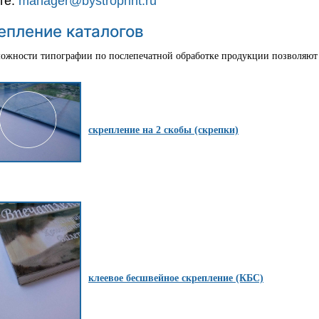
те:
manager@bystroprint.ru
епление каталогов
ности типографии по послепечатной обработке продукции позволяют ск
скрепление на 2 скобы (скрепки)
клеевое бесшвейное скрепление (КБС)