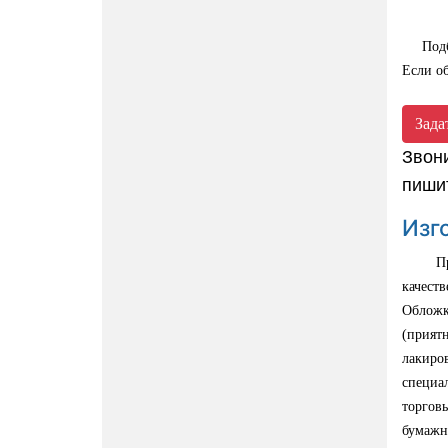
Подбор
Если о
Зада
Звон
пиши
Изг
Профе
качест
Обложк
(прият
лакиро
специа
торгов
бумажн