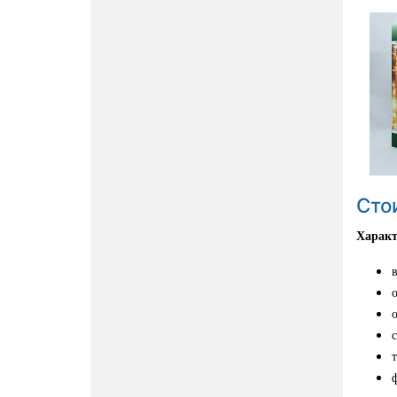
Сто
Характ